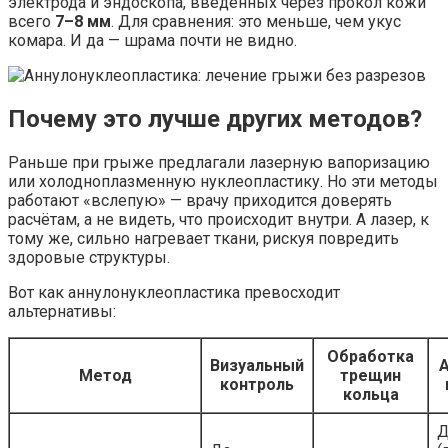
электрода и эндоскопа, введённых через прокол кожи
всего
7–8 мм
. Для сравнения: это меньше, чем укус
комара. И да — шрама почти не видно.
Почему это лучше других методов?
Раньше при грыже предлагали лазерную вапоризацию
или холодноплазменную нуклеопластику. Но эти методы
работают «вслепую» — врачу приходится доверять
расчётам, а не видеть, что происходит внутри. А лазер, к
тому же, сильно нагревает ткани, рискуя повредить
здоровые структуры.
Вот как аннулонуклеопластика превосходит
альтернативы:
Обработка
Визуальный
Метод
трещин
контроль
кольца
Д