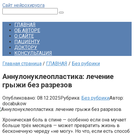
Перейти
Сайт нейрохирурга
к
Поиск:
контенту
ГЛАВНАЯ
ОБ АВТОРЕ
О САЙТЕ
ПАЦИЕНТУ
ДОКТОРУ
КОНСУЛЬТАЦИЯ
Главная страница
/
ГЛАВНАЯ
/
Без рубрики
Аннулонуклеопластика: лечение
грыжи без разрезов
Опубликовано:
08.12.2025
Рубрика:
Без рубрики
Автор:
docabukow
Хроническая боль в спине — особенно если она мучает
больше трёх месяцев — может превратить жизнь в
бесконечную череду «не могу». Но что, если есть способ