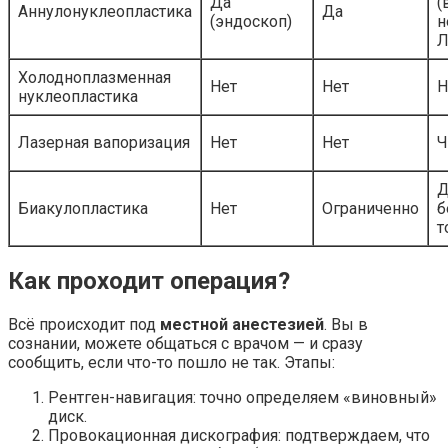
Да
(
Аннулонуклеопластика
Да
(эндоскоп)
н
Л
Холодноплазменная
Нет
Нет
Н
нуклеопластика
Лазерная вапоризация
Нет
Нет
Ч
Д
Биакулопластика
Нет
Ограниченно
б
т
Как проходит операция?
Всё происходит под
местной анестезией
. Вы в
сознании, можете общаться с врачом — и сразу
сообщить, если что-то пошло не так. Этапы:
Рентген-навигация: точно определяем «виновный»
диск.
Провокационная дискография: подтверждаем, что