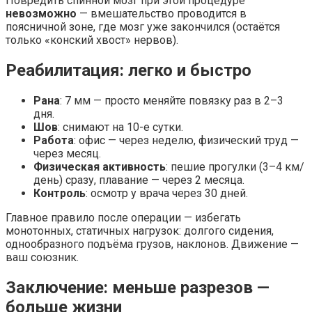
Повредить спинной мозг при этой процедуре
невозможно
— вмешательство проводится в
поясничной зоне, где мозг уже закончился (остаётся
только «конский хвост» нервов).
Реабилитация: легко и быстро
Рана
: 7 мм — просто меняйте повязку раз в 2–3
дня.
Шов
: снимают на 10-е сутки.
Работа
: офис — через неделю, физический труд —
через месяц.
Физическая активность
: пешие прогулки (3–4 км/
день) сразу, плавание — через 2 месяца.
Контроль
: осмотр у врача через 30 дней.
Главное правило после операции — избегать
монотонных, статичных нагрузок: долгого сидения,
однообразного подъёма грузов, наклонов. Движение —
ваш союзник.
Заключение: меньше разрезов —
больше жизни