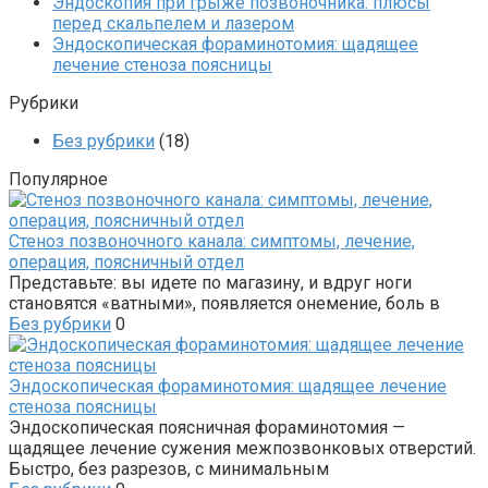
Эндоскопия при грыже позвоночника: плюсы
перед скальпелем и лазером
Эндоскопическая фораминотомия: щадящее
лечение стеноза поясницы
Рубрики
Без рубрики
(18)
Популярное
Стеноз позвоночного канала: симптомы, лечение,
операция, поясничный отдел
Представьте: вы идете по магазину, и вдруг ноги
становятся «ватными», появляется онемение, боль в
Без рубрики
0
Эндоскопическая фораминотомия: щадящее лечение
стеноза поясницы
Эндоскопическая поясничная фораминотомия —
щадящее лечение сужения межпозвонковых отверстий.
Быстро, без разрезов, с минимальным