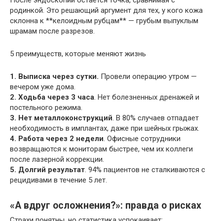
После эндоскопии остаётся точка, сравнимая с
родинкой. Это решающий аргумент для тех, у кого кожа
склонна к **келоидным рубцам** — грубым выпуклым
шрамам после разрезов.
5 преимуществ, которые меняют жизнь
1. Выписка через сутки.
Провели операцию утром —
вечером уже дома.
2. Ходьба через 3 часа
. Нет болезненных дренажей и
постельного режима.
3. Нет металлоконструкций
. В 80% случаев отпадает
необходимость в имплантах, даже при шейных грыжах.
4. Работа через 2 недели
. Офисные сотрудники
возвращаются к мониторам быстрее, чем их коллеги
после лазерной коррекции.
5. Долгий результат
. 94% пациентов не сталкиваются с
рецидивами в течение 5 лет.
«А вдруг осложнения?»: правда о рисках
Страхи понятны, но статистика успокаивает: