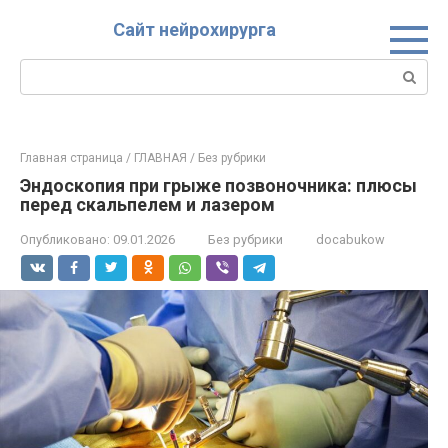
Перейти
Сайт нейрохирурга
к
контенту
Поиск:
Главная страница
/
ГЛАВНАЯ
/
Без рубрики
Эндоскопия при грыже позвоночника: плюсы
перед скальпелем и лазером
Опубликовано:
09.01.2026
Без рубрики
docabukow