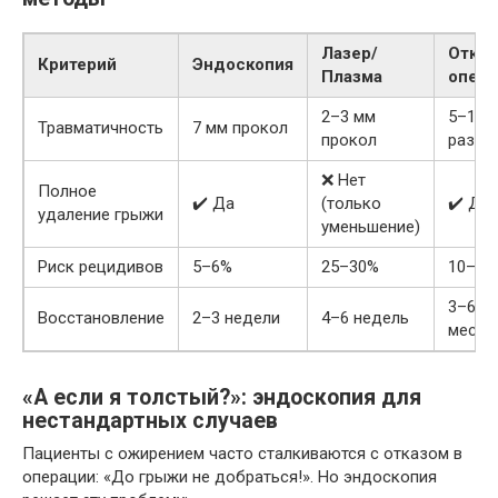
Лазер/
Откры
Критерий
Эндоскопия
Плазма
опера
2–3 мм
5–15 
Травматичность
7 мм прокол
прокол
разре
❌ Нет
Полное
✔️ Да
(только
✔️ Да
удаление грыжи
уменьшение)
Риск рецидивов
5–6%
25–30%
10–15
3–6
Восстановление
2–3 недели
4–6 недель
месяц
«А если я толстый?»: эндоскопия для
нестандартных случаев
Пациенты с ожирением часто сталкиваются с отказом в
операции: «До грыжи не добраться!». Но эндоскопия