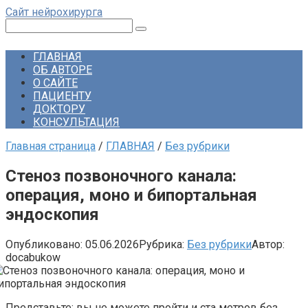
Перейти
Сайт нейрохирурга
к
Поиск:
контенту
ГЛАВНАЯ
ОБ АВТОРЕ
О САЙТЕ
ПАЦИЕНТУ
ДОКТОРУ
КОНСУЛЬТАЦИЯ
Главная страница
/
ГЛАВНАЯ
/
Без рубрики
Стеноз позвоночного канала:
операция, моно и бипортальная
эндоскопия
Опубликовано:
05.06.2026
Рубрика:
Без рубрики
Автор:
docabukow
Представьте: вы не можете пройти и ста метров без