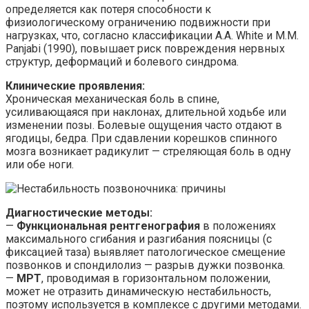
определяется как потеря способности к
физиологическому ограничению подвижности при
нагрузках, что, согласно классификации A.A. White и M.M.
Panjabi (1990), повышает риск повреждения нервных
структур, деформаций и болевого синдрома.
Клинические проявления:
Хроническая механическая боль в спине,
усиливающаяся при наклонах, длительной ходьбе или
изменении позы. Болевые ощущения часто отдают в
ягодицы, бедра. При сдавлении корешков спинного
мозга возникает радикулит — стреляющая боль в одну
или обе ноги.
Диагностические методы:
—
Функциональная рентгенография
в положениях
максимального сгибания и разгибания поясницы (с
фиксацией таза) выявляет патологическое смещение
позвонков и спондилолиз — разрыв дужки позвонка.
—
МРТ
, проводимая в горизонтальном положении,
может не отразить динамическую нестабильность,
поэтому используется в комплексе с другими методами.