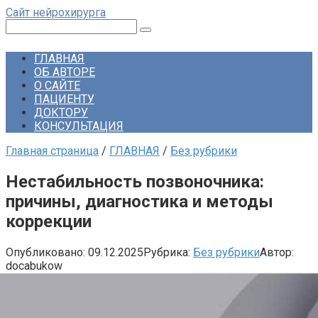
Перейти
Сайт нейрохирурга
к
Поиск:
контенту
ГЛАВНАЯ
ОБ АВТОРЕ
О САЙТЕ
ПАЦИЕНТУ
ДОКТОРУ
КОНСУЛЬТАЦИЯ
Главная страница
/
ГЛАВНАЯ
/
Без рубрики
Нестабильность позвоночника:
причины, диагностика и методы
коррекции
Опубликовано:
09.12.2025
Рубрика:
Без рубрики
Автор:
docabukow